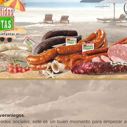
S
S
...
SÍGUENOS
veraniegos.
 redes sociales, este es un buen momento para empezar a