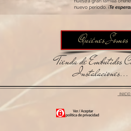
nuestra gran familia onli
nuevo periodo. ¡
Te espera
Quiénes Somos
Tienda de Embutidos C
Instalaciones...
INIICIO