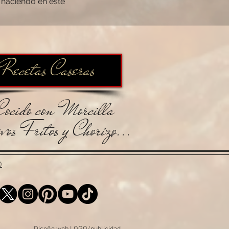
 haciendo en este
Recetas Caseras
Cocido con Morcilla
vos Fritos y Chorizo...
O