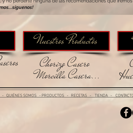
ne, y no perderte ninguna de las recomendaciones que iremos
mos...síguenos!
Nuestros Productos
aseros
Chorizo Casero
Morcilla Casera...
Hue
-
QUIÉNES SOMOS
-
PRODUCTOS
-
RECETAS
-
TIENDA
-
CONTACT