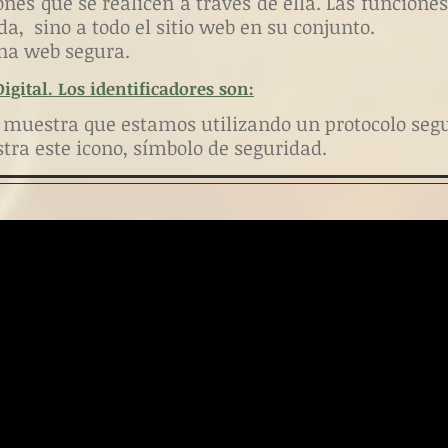
ones que se realicen a través de ella. Las funciones
da, sino a todo el sitio web en su conjunto.
na web segura.
gital. Los identificadores son:
e muestra que estamos utilizando un protocolo segu
stra
este icono,
símbolo de seguridad.