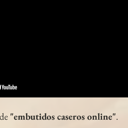
 de
"embutidos caseros online"
.