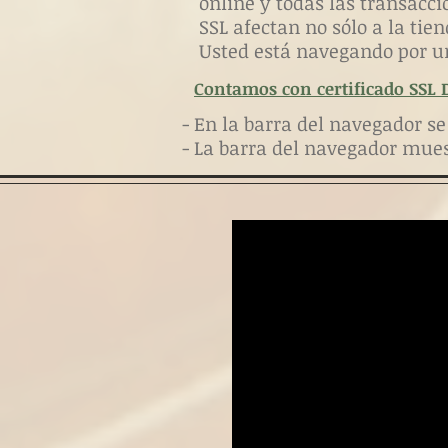
online y todas las transacci
SSL afectan no sólo a la tien
Usted está navegando por u
Contamos con certificado SSL Di
- En la barra del navegador s
- La barra del navegador mue