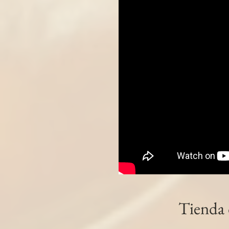
Panceta Ibérica Salada. Tiras al "va
5.0
1 reseña
€3.00
El placer de una buena "Panceta Ibérica" cortada en
Precio incluido
IVA General (10%)
€0.27
Presentación
Envasada en tiras al vacío 300g aprox.
Disponible
Cantidad:
1
Tienda
Añadir más
Añadir a la cesta