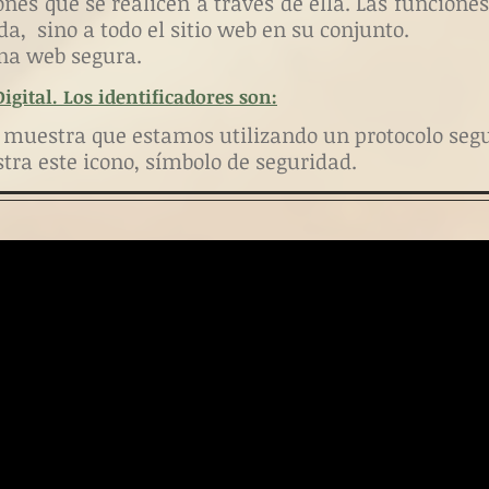
ones que se realicen a través de ella. Las funciones
da, sino a todo el sitio web en su conjunto.
na web segura.
gital. Los identificadores son:
e muestra que estamos utilizando un protocolo segu
stra
este icono,
símbolo de seguridad.