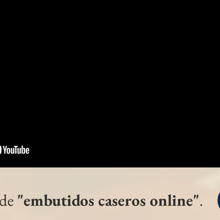
cío"
 tiras. Realmente exquisita bien acompañada con un Aceite de Oliva Virgen Extra de Jaén.
 de
"embutidos caseros online"
.