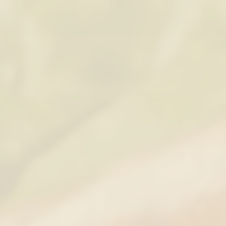
Tienda
/
Embutidos 100 % Caseros
/
Nuestros "Salad