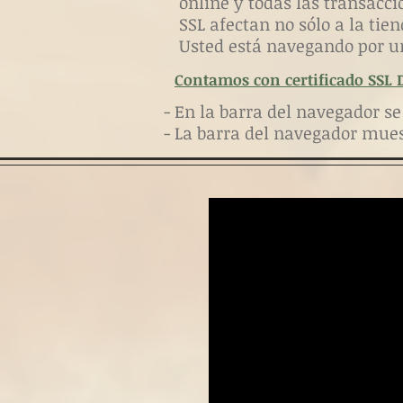
online y todas las transacci
SSL afectan no sólo a la tien
Usted está navegando por u
Contamos con certificado SSL Di
- En la barra del navegador s
- La barra del navegador mue
+2