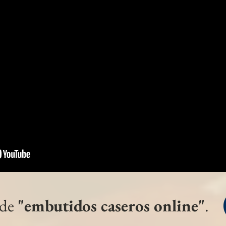
ácil preparación.
 fácil preparación.
 de
"embutidos caseros online"
.