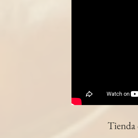
Caretas y Orejas Adobadas
€4.65
Caretas y Orejas adobadas. Melosas, sabrosas, y de f
Precio incluido
IVA General (10%)
€0.42
Presentación
Bolsa al vacío de 500g aprox.
Disponible
Cantidad:
1
Añadir más
Añadir a la cesta
Ir al pago
Información del producto
Caretas y Orejas adobadas.
Melosas, sabrosas, y de
Tienda