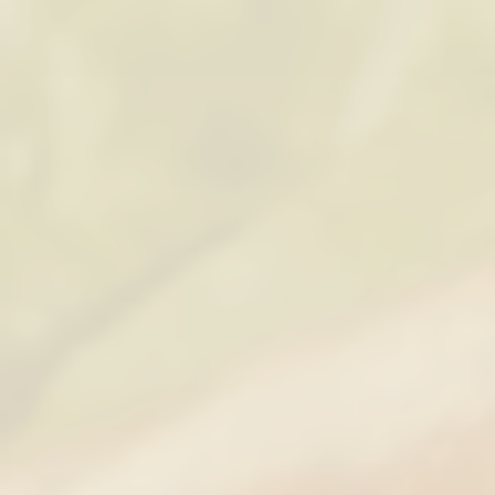
Tienda
/
Embutidos 100 % Caseros
/
Embutidos Coci