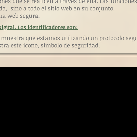
ones que se realicen a través de ella. Las funciones
da, sino a todo el sitio web en su conjunto.
na web segura.
gital. Los identificadores son:
e muestra que estamos utilizando un protocolo segu
stra
este icono,
símbolo de seguridad.