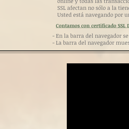
online y todas las transacci
SSL afectan no sólo a la tien
Usted está navegando por u
Contamos con certificado SSL Di
- En la barra del navegador s
- La barra del navegador mue
+2