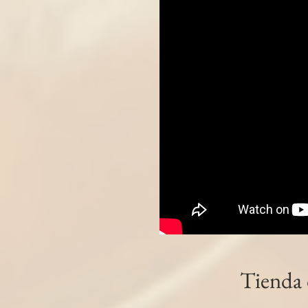
Relleno Andaluz Herradura
€2.60
Ideal en tapitas acompañado de un buen vino tinto o
Precio incluido
IVA General (10%)
€0.24
Presentación
Piezas de 350g aprox.
Disponible
Cantidad:
1
Añadir más
Añadir a la cesta
Ir al pago
Información del producto
Relleno Andaluz "Herradura"
Ideal en tapitas acompañado de un buen vino tinto o 
Tienda