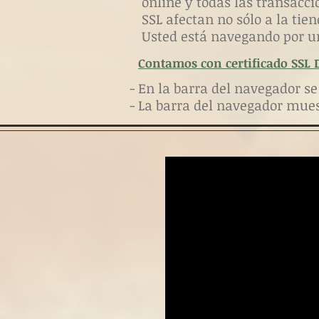
online y todas las transacci
SSL afectan no sólo a la tien
Usted está navegando por u
Contamos con certificado SSL Di
- En la barra del navegador s
- La barra del navegador mue
+2