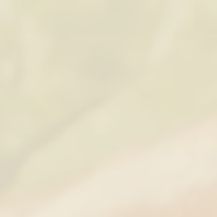
Tienda
/
Embutidos 100 % Caseros
/
Embutidos Coci