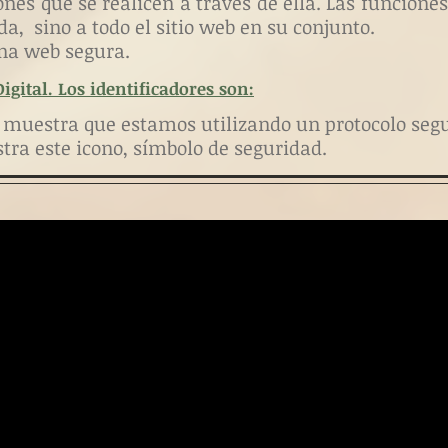
ones que se realicen a través de ella. Las funciones
da, sino a todo el sitio web en su conjunto.
na web segura.
gital. Los identificadores son:
e muestra que estamos utilizando un protocolo segu
stra
este icono,
símbolo de seguridad.