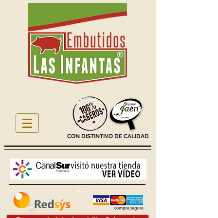
CON DISTINTIVO DE CALIDAD