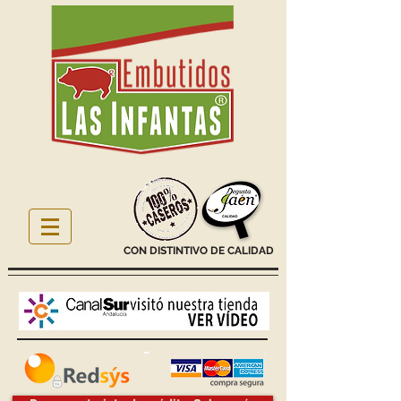
CON DISTINTIVO DE CALIDAD