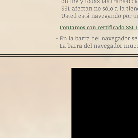
online y todas las transacci
SSL afectan no sólo a la tien
Usted está navegando por u
Contamos con certificado SSL Di
- En la barra del navegador s
- La barra del navegador mue
Chorizo Casero "Pitufo"