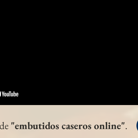
cional en formato mini. Ideal para pequeños bocadillos y sabrosos aperitivos.
 de
"embutidos caseros online"
.