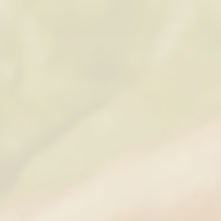
Tienda
/
Embutidos 100 % Caseros
/
Chorizo Casero