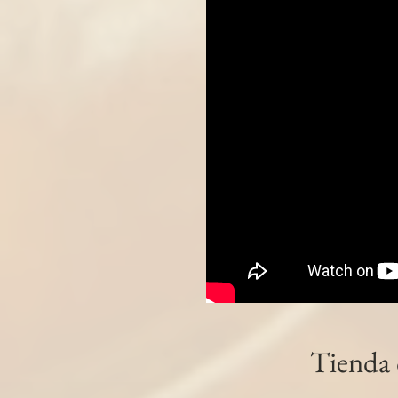
5.0
1 reseña
€4.50
Con la misma calidad que nuestro chorizo casero tradi
Precio incluido
IVA General (10%)
€0.41
Ideal para pequeños bocadillos y sabrosos aperitivos
Presentación
Bolsa retractilada de 0,450 kg aprox.
Disponible
Cantidad:
1
Tienda
Añadir más
Añadir a la cesta