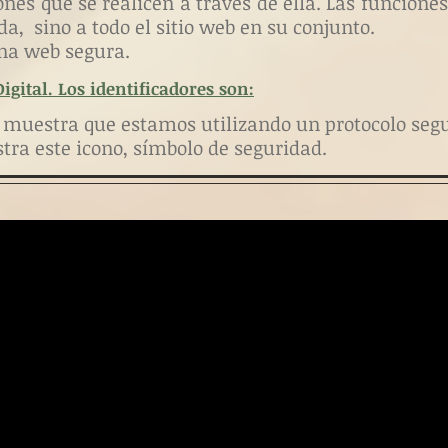
ones que se realicen a través de ella. Las funciones
da, sino a todo el sitio web en su conjunto.
na web segura.
gital. Los identificadores son:
e muestra que estamos utilizando un protocolo segu
stra
este icono,
símbolo de seguridad.