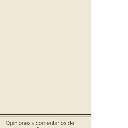
Opiniones y comentarios de