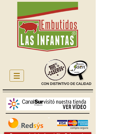
CON DISTINTIVO DE CALIDAD