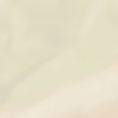
Tienda
/
Embutidos 100 % Caseros
/
Morcilla Casera