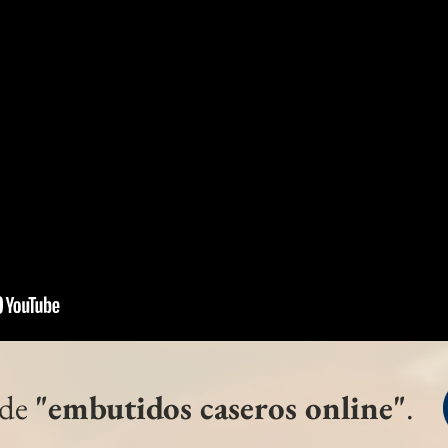
a de consumo único. Ideal para empezar con un aperitivo con cuerpo y de mucha calidad.
a en una pieza.
 de
"embutidos caseros online"
.