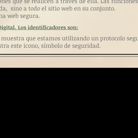
ones que se realicen a través de ella. Las funciones
da, sino a todo el sitio web en su conjunto.
na web segura.
gital. Los identificadores son:
e muestra que estamos utilizando un protocolo segu
stra
este icono,
símbolo de seguridad.