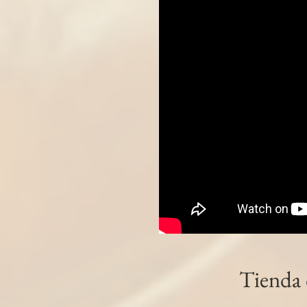
5.0
3 reseñas
€3.00
La misma calidad pero en formato y tamaño herradur
Precio incluido
IVA General (10%)
€0.27
La misma calidad pero en formato y tamaño herradur
Presentación
Por unidades en piezas de 350g aprox.
Disponible
Cantidad:
1
Tienda
Añadir más
Añadir a la cesta