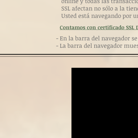
online y todas las transacci
SSL afectan no sólo a la tien
Usted está navegando por u
Contamos con certificado SSL Di
- En la barra del navegador s
- La barra del navegador mue
Morcilla de Cebolla Casera. Unidad